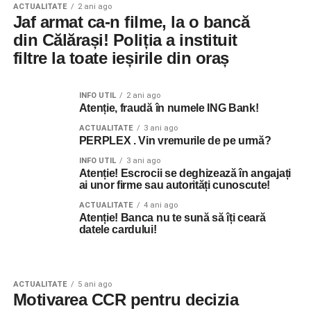
ACTUALITATE
2 ani ago
Jaf armat ca-n filme, la o bancă
din Călărași! Poliția a instituit
filtre la toate ieșirile din oraș
INFO UTIL
2 ani ago
Atenție, fraudă în numele ING Bank!
ACTUALITATE
3 ani ago
PERPLEX . Vin vremurile de pe urmă?
INFO UTIL
3 ani ago
Atenție! Escrocii se deghizează în angajați
ai unor firme sau autorități cunoscute!
ACTUALITATE
4 ani ago
Atenție! Banca nu te sună să îți ceară
datele cardului!
ACTUALITATE
5 ani ago
Motivarea CCR pentru decizia