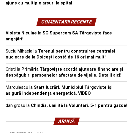
ajuns cu multiple arsuri la spital
COMENTARII RECENTE
Violeta Niculae
la
SC Supercom SA Târgoviște face
angajări!
Suciu Mihaela
la
Terenul pentru construirea centralei
nucleare de la Doicești costă de 16 ori mai mult!
Cristi
la
Primăria Târgoviște acordă ajutoare financiare și
despăgubiri persoanelor afectate de vijelie. Detalii aici!
Marculescu
la
Start lucrări. Municipiul Târgoviște își
asigură independența energetică. VIDEO
dan grosu
la
Chindia, umilită la Voluntari. 5-1 pentru gazde!
ARHIVĂ
Arhivă