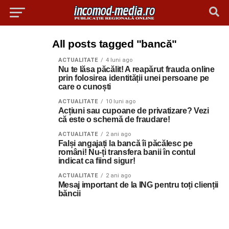
All posts tagged "bancă"
ACTUALITATE
4 luni ago
Nu te lăsa păcălit! A reapărut frauda online
prin folosirea identității unei persoane pe
care o cunoști
ACTUALITATE
10 luni ago
Acțiuni sau cupoane de privatizare? Vezi
că este o schemă de fraudare!
ACTUALITATE
2 ani ago
Falși angajați la bancă îi păcălesc pe
români! Nu-ți transfera banii în contul
indicat ca fiind sigur!
ACTUALITATE
2 ani ago
Mesaj important de la ING pentru toți clienții
băncii