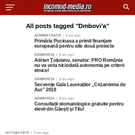
All posts tagged "Dmbovi’a"
ADMINISTRAŢIE
6 ani ago
Primăria Pucioasa a primit finanţare
europeană pentru alte două proiecte
DÂMBOVIŢA
6 ani ago
Adrian Ţuţuianu, senator: PRO România
nu va vota niciodată autonomia pe criterii
etnice!
DÂMBOVIŢA
8 ani ago
Secvenţe Gala Laureaţilor „Crizantema de
Aur” 2018
DÂMBOVIŢA
8 ani ago
Consultații stomatologice gratuite pentru
elevii din Găești și Titu!
ACTUALITATE
9 ani ago