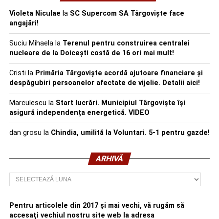
Violeta Niculae
la
SC Supercom SA Târgoviște face
angajări!
Suciu Mihaela
la
Terenul pentru construirea centralei
nucleare de la Doicești costă de 16 ori mai mult!
Cristi
la
Primăria Târgoviște acordă ajutoare financiare și
despăgubiri persoanelor afectate de vijelie. Detalii aici!
Marculescu
la
Start lucrări. Municipiul Târgoviște își
asigură independența energetică. VIDEO
dan grosu
la
Chindia, umilită la Voluntari. 5-1 pentru gazde!
ARHIVĂ
Arhivă
Pentru articolele din 2017 şi mai vechi, vă rugăm să
accesaţi vechiul nostru site web la adresa