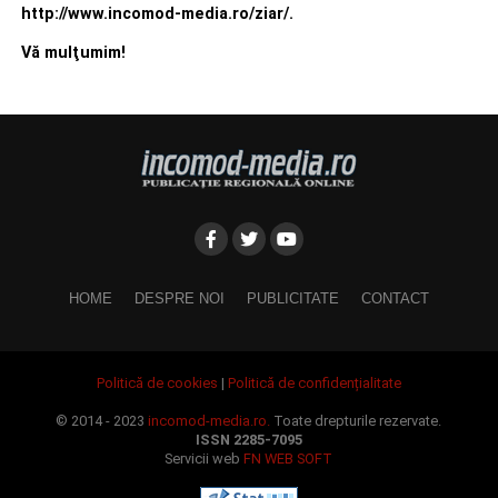
http://www.incomod-media.ro/ziar/.
Vă mulţumim!
HOME
DESPRE NOI
PUBLICITATE
CONTACT
Politică de cookies
|
Politică de confidențialitate
© 2014 - 2023
incomod-media.ro.
Toate drepturile rezervate.
ISSN 2285-7095
Servicii web
FN WEB SOFT