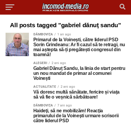
All posts tagged "gabriel dănuţ sandu"
DÂMBOVIŢA
1 an ago
Primarul de la Voinești, către liderul PSD
Sorin Grindeanu: Ar fi cazul să te retragi, nu
mai aștepta să-ți pregătești congresul din
toamnă!
ALEGERI
2 ani ago
Gabriel Dănuț Sandu, la linia de start pentru
un nou mandat de primar al comunei
Voinești
ACTUALITATE
2 ani ago
Vă doresc multă sănătate, fericire și viața
să vă fie o veșnică sărbătoare!
DÂMBOVIŢA
7 ani ago
Haideţi, să ne mobilizăm! Reacţia
primarului de la Voineşti urmare scrisorii
către liderul PSD