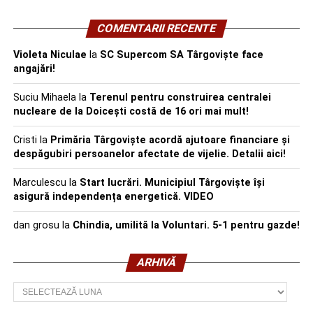
COMENTARII RECENTE
Violeta Niculae
la
SC Supercom SA Târgoviște face
angajări!
Suciu Mihaela
la
Terenul pentru construirea centralei
nucleare de la Doicești costă de 16 ori mai mult!
Cristi
la
Primăria Târgoviște acordă ajutoare financiare și
despăgubiri persoanelor afectate de vijelie. Detalii aici!
Marculescu
la
Start lucrări. Municipiul Târgoviște își
asigură independența energetică. VIDEO
dan grosu
la
Chindia, umilită la Voluntari. 5-1 pentru gazde!
ARHIVĂ
Arhivă