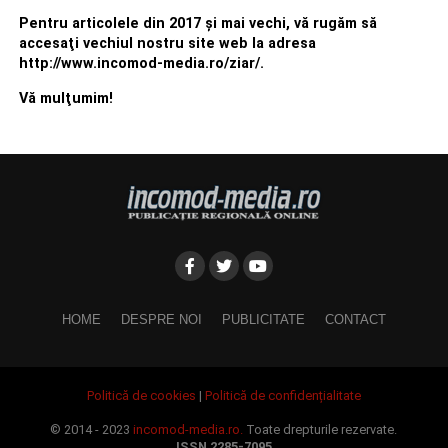
Pentru articolele din 2017 şi mai vechi, vă rugăm să
accesaţi vechiul nostru site web la adresa
http://www.incomod-media.ro/ziar/.
Vă mulţumim!
HOME
DESPRE NOI
PUBLICITATE
CONTACT
Politică de cookies
|
Politică de confidențialitate
© 2014 - 2023
incomod-media.ro.
Toate drepturile rezervate.
ISSN 2285-7095