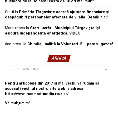
nucleare de la Doicești costă de 16 ori mai mult!
Cristi
la
Primăria Târgoviște acordă ajutoare financiare și
despăgubiri persoanelor afectate de vijelie. Detalii aici!
Marculescu
la
Start lucrări. Municipiul Târgoviște își
asigură independența energetică. VIDEO
dan grosu
la
Chindia, umilită la Voluntari. 5-1 pentru gazde!
ARHIVĂ
Arhivă
Pentru articolele din 2017 şi mai vechi, vă rugăm să
accesaţi vechiul nostru site web la adresa
http://www.incomod-media.ro/ziar/.
Vă mulţumim!