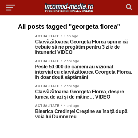
All posts tagged "georgeta florea"
ACTUALITATE
1 an ago
Clarvăzătoarea Georgeta Florea spune că
trebuie să ne pregătim pentru 3 zile de
întuneric! VIDEO
ACTUALITATE
2 ani ago
Peste 50.000 de oameni au vizionat
interviul cu clarvăzătoarea Georgeta Florea,
în doar două săptămâni
ACTUALITATE
2 ani ago
Clarvăzătoarea Georgeta Florea, despre
lumea de azi și de mâine… VIDEO
ACTUALITATE
4 ani ago
Biserica Credinței Creștine se înalță după
voia lui Dumnezeu