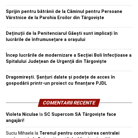
Sprijin pentru bătrânii de la Căminul pentru Persoane
Vârstnice de la Parohia Eroilor din Târgoviște
Deținuții de la Penitenciarul Găești sunt implicați în
lucrările de înfrumusețare a orașului
Încep lucrările de modernizare a Secției Boli Infecțioase a
Spitalului Județean de Urgență din Târgoviște
Dragomirești. Șanțuri dalate și podețe de acces în
gospodării printr-un proiect cu finanțare PJDL
COMENTARII RECENTE
Violeta Niculae
la
SC Supercom SA Târgoviște face
angajări!
Suciu Mihaela
la
Terenul pentru construirea centralei