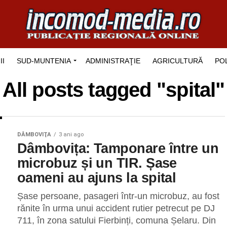
II
SUD-MUNTENIA
ADMINISTRAŢIE
AGRICULTURĂ
POL
All posts tagged "spital"
DÂMBOVIŢA
3 ani ago
Dâmbovița: Tamponare între un
microbuz și un TIR. Șase
oameni au ajuns la spital
Șase persoane, pasageri într-un microbuz, au fost
rănite în urma unui accident rutier petrecut pe DJ
711, în zona satului Fierbinți, comuna Șelaru. Din