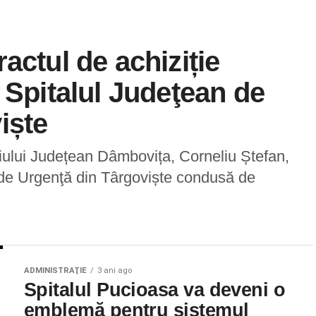
actul de achiziție
 Spitalul Judeţean de
iște
liului Județean Dâmbovița, Corneliu Ștefan,
n de Urgenţă din Târgoviște condusă de
ADMINISTRAŢIE
3 ani ago
Spitalul Pucioasa va deveni o
emblemă pentru sistemul