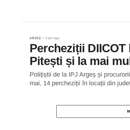
ARGEȘ
3 ani ago
Percheziții DIICOT 
Pitești și la mai mu
Polițiștii de la IPJ Argeș și procuror
mai, 14 percheziții în locații din jud
M