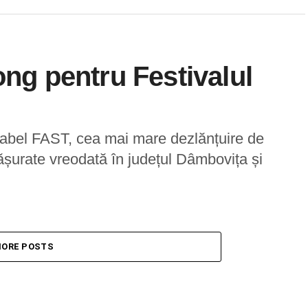
ong pentru Festivalul
Babel FAST, cea mai mare dezlănțuire de
ășurate vreodată în județul Dâmbovița și
ORE POSTS