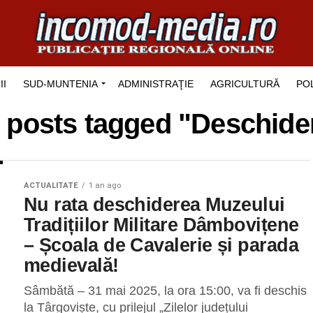
II
SUD-MUNTENIA
ADMINISTRAŢIE
AGRICULTURĂ
POL
l posts tagged "Deschide
ACTUALITATE
1 an ago
Nu rata deschiderea Muzeului
Tradițiilor Militare Dâmbovițene
– Școala de Cavalerie și parada
medievală!
Sâmbătă – 31 mai 2025, la ora 15:00, va fi deschis
la Târgoviște, cu prilejul „Zilelor județului