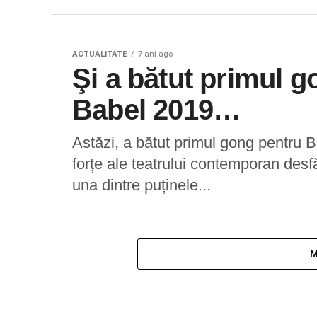
ACTUALITATE
7 ani ago
Şi a bătut primul g
Babel 2019…
Astăzi, a bătut primul gong pentru 
forțe ale teatrului contemporan desf
una dintre puținele...
M