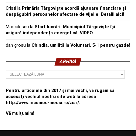
Cristi
la
Primăria Târgoviște acordă ajutoare financiare și
despăgubiri persoanelor afectate de vijelie. Detalii aici!
Marculescu
la
Start lucrări. Municipiul Târgoviște își
asigură independența energetică. VIDEO
dan grosu
la
Chindia, umilită la Voluntari. 5-1 pentru gazde!
ARHIVĂ
Arhivă
Pentru articolele din 2017 şi mai vechi, vă rugăm să
accesaţi vechiul nostru site web la adresa
http://www.incomod-media.ro/ziar/.
Vă mulţumim!