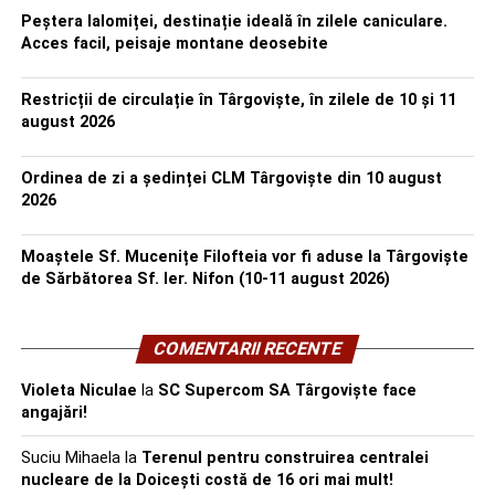
Peștera Ialomiței, destinație ideală în zilele caniculare.
Acces facil, peisaje montane deosebite
Restricții de circulație în Târgoviște, în zilele de 10 și 11
august 2026
Ordinea de zi a ședinței CLM Târgoviște din 10 august
2026
Moaștele Sf. Mucenițe Filofteia vor fi aduse la Târgoviște
de Sărbătorea Sf. Ier. Nifon (10-11 august 2026)
COMENTARII RECENTE
Violeta Niculae
la
SC Supercom SA Târgoviște face
angajări!
Suciu Mihaela
la
Terenul pentru construirea centralei
nucleare de la Doicești costă de 16 ori mai mult!