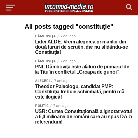
All posts tagged "constituţie"
DÂMBOVIŢA
7 ani ago
Lider ALDE: Vrem alegerea primarilor din
două tururi de scrutin, dar nu sfidându-se
Constituţia!
DÂMBOVIŢA
7 ani ago
PNL Dâmboviţa este alături de primarul de
la Titu în conflictul „Groapa de gunoi”
ALEGERI
7 ani ago
Theodor Paleologu, candidat PMP:
Constituţia trebuie schimbată, pentru că
este ilogică!
POLITIC
7 ani ago
USR: Curtea Constituţională a ignorat votul
a 6,4 milioane de români care au spus DA la
referendum!