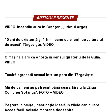
ARTICOLE RECENTE
VIDEO. Incendiu auto în Cetățeni, județul Argeș
10 ani de existență și 1,6 milioane de clienți pe „Litoralul
de acasă” Târgoviște. VIDEO
O mașină a ars ca o torță în sensul giratoriu de la Gulia.
VIDEO
Tânără agresată sexual într-un parc din Târgoviște
Mii de oameni au petrecut până seara târziu la „Ziua
Comunei Șotânga”. FOTO – VIDEO
Peștera Ialomiței, destinație ideală în zilele caniculare.
Acces facil, peisaje montane deosebite