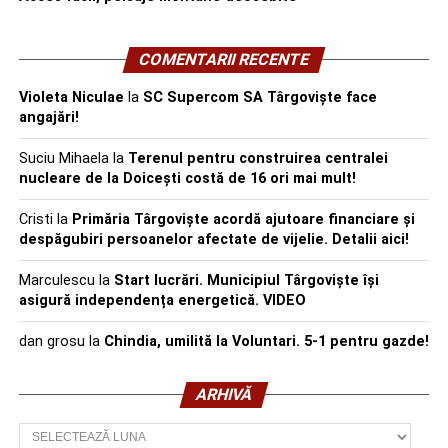
COMENTARII RECENTE
Violeta Niculae
la
SC Supercom SA Târgoviște face
angajări!
Suciu Mihaela
la
Terenul pentru construirea centralei
nucleare de la Doicești costă de 16 ori mai mult!
Cristi
la
Primăria Târgoviște acordă ajutoare financiare și
despăgubiri persoanelor afectate de vijelie. Detalii aici!
Marculescu
la
Start lucrări. Municipiul Târgoviște își
asigură independența energetică. VIDEO
dan grosu
la
Chindia, umilită la Voluntari. 5-1 pentru gazde!
ARHIVĂ
Arhivă