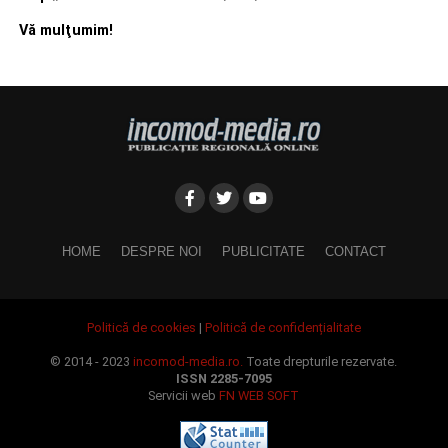
Vă mulţumim!
HOME
DESPRE NOI
PUBLICITATE
CONTACT
Politică de cookies
|
Politică de confidențialitate
© 2014 - 2023
incomod-media.ro.
Toate drepturile rezervate.
ISSN 2285-7095
Servicii web
FN WEB SOFT