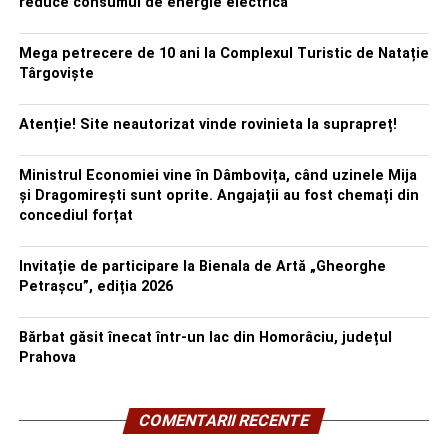
reduce consumul de energie electrică
Mega petrecere de 10 ani la Complexul Turistic de Natație
Târgoviște
Atenție! Site neautorizat vinde rovinieta la suprapreț!
Ministrul Economiei vine în Dâmbovița, când uzinele Mija
și Dragomirești sunt oprite. Angajații au fost chemați din
concediul forțat
Invitație de participare la Bienala de Artă „Gheorghe
Petrașcu”, ediția 2026
Bărbat găsit înecat într-un lac din Homorâciu, județul
Prahova
COMENTARII RECENTE