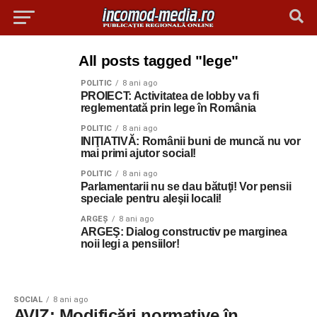
All posts tagged "lege"
POLITIC
8 ani ago
PROIECT: Activitatea de lobby va fi
reglementată prin lege în România
POLITIC
8 ani ago
INIŢIATIVĂ: Românii buni de muncă nu vor
mai primi ajutor social!
POLITIC
8 ani ago
Parlamentarii nu se dau bătuţi! Vor pensii
speciale pentru aleşii locali!
ARGEȘ
8 ani ago
ARGEŞ: Dialog constructiv pe marginea
noii legi a pensiilor!
SOCIAL
8 ani ago
AVIZ: Modificări normative în