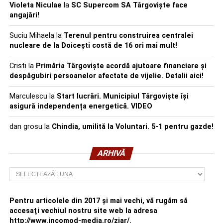
Violeta Niculae
la
SC Supercom SA Târgoviște face
angajări!
Suciu Mihaela
la
Terenul pentru construirea centralei
nucleare de la Doicești costă de 16 ori mai mult!
Cristi
la
Primăria Târgoviște acordă ajutoare financiare și
despăgubiri persoanelor afectate de vijelie. Detalii aici!
Marculescu
la
Start lucrări. Municipiul Târgoviște își
asigură independența energetică. VIDEO
dan grosu
la
Chindia, umilită la Voluntari. 5-1 pentru gazde!
ARHIVĂ
Arhivă
Pentru articolele din 2017 şi mai vechi, vă rugăm să
accesaţi vechiul nostru site web la adresa
http://www.incomod-media.ro/ziar/.