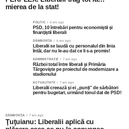
mierea de la stat!
POLITIC
6 ani ago
PSD, 10 întrebări pentru economiştii şi
finanţiştii liberali
DÂMBOVIŢA
6 ani ago
Liberalii se laudă cu personalul din linia
întâi, dar nu le-au dat ce li s-a promis!
ADMINISTRAŢIE
7 ani ago
Război total între liberali şi Primăria
Târgovişte pe proiectul de modernizare a
stadionului
ACTUALITATE
7 ani ago
Liberalii creează şi ei „punți” de sărbători
pentru bugetari, urmând tonul dat de PSD!
DÂMBOVIŢA
7 ani ago
Ţuţuianu: Liberalii aplică cu