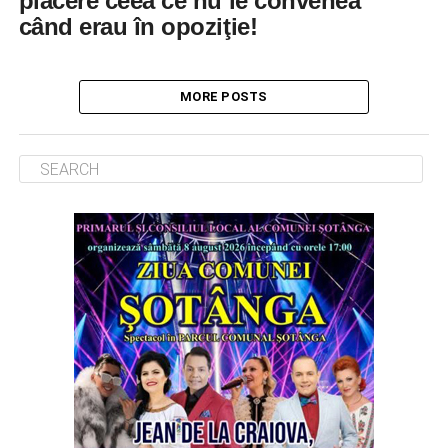
plăcere ceea ce nu le convenea
când erau în opoziţie!
MORE POSTS