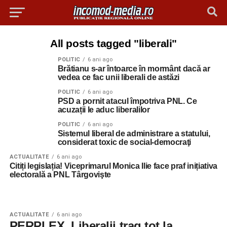
All posts tagged "liberali"
POLITIC
6 ani ago
Brătianu s-ar întoarce în mormânt dacă ar
vedea ce fac unii liberali de astăzi
POLITIC
6 ani ago
PSD a pornit atacul împotriva PNL. Ce
acuzații le aduc liberalilor
POLITIC
6 ani ago
Sistemul liberal de administrare a statului,
considerat toxic de social-democraţi
ACTUALITATE
6 ani ago
Citiți legislația! Viceprimarul Monica Ilie face praf inițiativa
electorală a PNL Târgovişte
ACTUALITATE
6 ani ago
PERPLEX. Liberalii trag tot la…