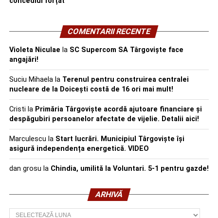
concediul forțat
COMENTARII RECENTE
Violeta Niculae
la
SC Supercom SA Târgoviște face
angajări!
Suciu Mihaela
la
Terenul pentru construirea centralei
nucleare de la Doicești costă de 16 ori mai mult!
Cristi
la
Primăria Târgoviște acordă ajutoare financiare și
despăgubiri persoanelor afectate de vijelie. Detalii aici!
Marculescu
la
Start lucrări. Municipiul Târgoviște își
asigură independența energetică. VIDEO
dan grosu
la
Chindia, umilită la Voluntari. 5-1 pentru gazde!
ARHIVĂ
Arhivă